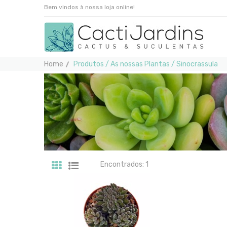
Bem vindos à nossa loja online!
Home
Produtos / As nossas Plantas / Sinocrassula
Encontrados: 1