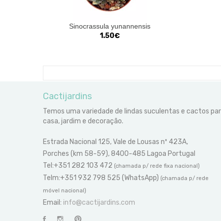
Sinocrassula yunannensis
1.50€
Cactijardins
Temos uma variedade de lindas suculentas e cactos pa
casa, jardim e decoração.
Estrada Nacional 125, Vale de Lousas nº 423A,
Porches (km 58-59), 8400-485 Lagoa Portugal
Tel:+351 282 103 472
(chamada p/ rede fixa nacional)
Telm:+351 932 798 525 (WhatsApp)
(chamada p/ rede
móvel nacional)
Email:
info@cactijardins.com