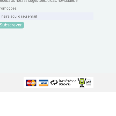
eceba as nossas sugestões, dicas, novidades e
romoções.
Subscrever