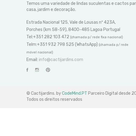
Temos uma variedade de lindas suculentas e cactos pa
casa, jardim e decoração.
Estrada Nacional 125, Vale de Lousas nº 423A,
Porches (km 58-59), 8400-485 Lagoa Portugal
Tel:+351 282 103 472
(chamada p/ rede fixa nacional)
Telm:+351 932 798 525 (WhatsApp)
(chamada p/ rede
móvel nacional)
Email:
info@cactijardins.com
© Cactijardins. by
CodeMind.PT
Parceiro Digital desde 
Todos os direitos reservados