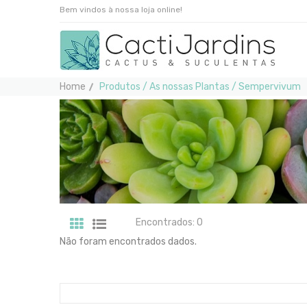
Bem vindos à nossa loja online!
Home
Produtos / As nossas Plantas / Sempervivum
Encontrados: 0
Não foram encontrados dados.