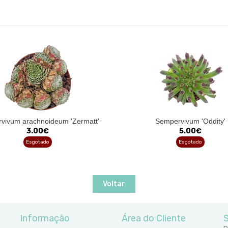
vivum arachnoideum 'Zermatt'
Sempervivum 'Oddity'
3.00€
5.00€
Esgotado
Esgotado
Voltar
Informação
Área do Cliente
S