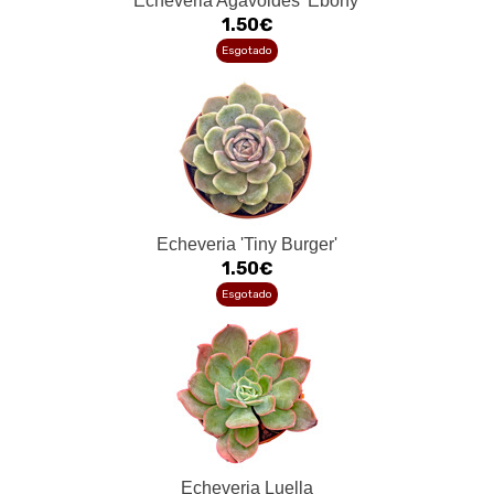
Echeveria Agavoides 'Ebony'
1.50€
Esgotado
Echeveria 'Tiny Burger'
1.50€
Esgotado
Echeveria Luella