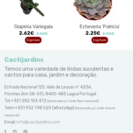
Stapelia Variegata
Echeveria 'Patricia'
2.62€
2.25€
3.50€
3.00€
Esgotado
Esgotado
Cactijardins
Temos uma variedade de lindas suculentas e
cactos para casa, jardim e decoração.
Estrada Nacional 125, Vale de Lousas nº 423A,
Porches (km 58-59), 8400-485 Lagoa Portugal
Tel:+351 282 103 472
(chamada p/ rede fixa nacional)
Telm:+351 932 798 525 (WhatsApp)
(chamada p/ rede móvel
nacional)
Email:
info@cactijardins.com