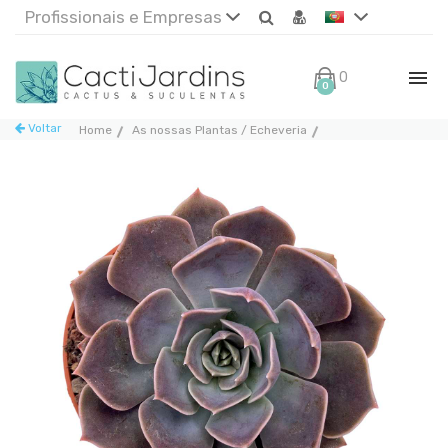
Profissionais e Empresas
0€
0
Voltar
Home
As nossas Plantas / Echeveria