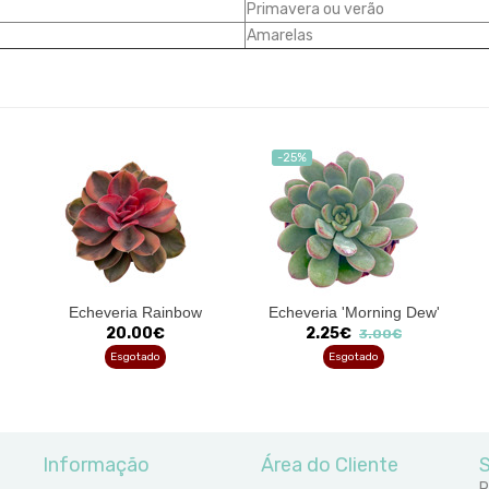
Primavera ou verão
Amarelas
-25%
Echeveria Rainbow
Echeveria 'Morning Dew'
20.00€
2.25€
3.00€
Esgotado
Esgotado
Informação
Área do Cliente
S
R