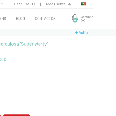
Pesquisa
Área Cliente
Carrinho
INS
BLOG
CONTACTOS
0€
0
Voltar
berculosa 'Super Warty'
00€