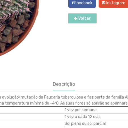
Facebook
Instagram
Voltar
Descrição
ma evolução\mutação da Faucaria tuberculosa e faz parte da família 
temperatura mínima de -4ºC. As suas flores só abrirão se apanharem s
1 vez por semana
1 vez a cada 12 dias
Sol pleno ou sol parcial