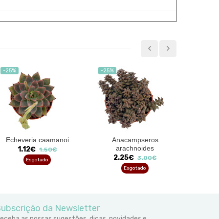
-25%
-25%
-25%
Echeveria caamanoi
Anacampseros
Echeve
arachnoides
'
1.12€
1.50€
2.25€
1
3.00€
Esgotado
Esgotado
ubscrição da Newsletter
eceba as nossas sugestões, dicas, novidades e