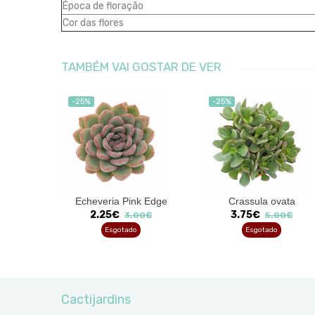
Época de floração
Cor das flores
TAMBÉM VAI GOSTAR DE VER
-25%
-25%
icava
Echeveria Pink Edge
Crassula ovata
a
2.25€
3.75€
3.00€
5.00€
00€
Esgotado
Esgotado
Cactijardins