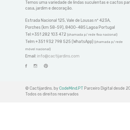
Temos uma variedade de lindas suculentas e cactos pa
casa, jardim e decoração.
Estrada Nacional 125, Vale de Lousas nº 423A,
Porches (km 58-59), 8400-485 Lagoa Portugal
Tel:+351 282 103 472
(chamada p/ rede fixa nacional)
Telm:+351 932 798 525 (WhatsApp)
(chamada p/ rede
móvel nacional)
Email:
info@cactijardins.com
© Cactijardins. by
CodeMind.PT
Parceiro Digital desde 
Todos os direitos reservados