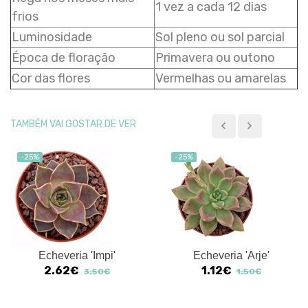
1 vez a cada 12 dias
frios
Luminosidade
Sol pleno ou sol parcial
Época de floração
Primavera ou outono
Cor das flores
Vermelhas ou amarelas
TAMBÉM VAI GOSTAR DE VER
-25%
-25%
Echeveria 'Impi'
Echeveria 'Arje'
2.62€
1.12€
3.50€
1.50€