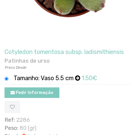
Cotyledon tomentosa subsp. ladismithiensis
Patinhas de urso
Preco Desde
Tamanho: Vaso 5.5 cm
1.50€
Pedir Informação
Ref:
2286
Peso:
80 (gr)