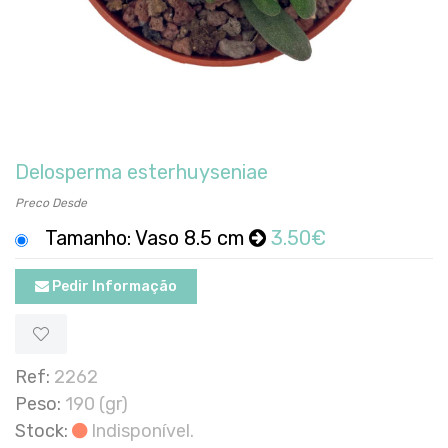
Delosperma esterhuyseniae
Preco Desde
Tamanho: Vaso 8.5 cm
3.50€
Pedir Informação
Ref:
2262
Peso:
190 (gr)
Stock:
Indisponível.