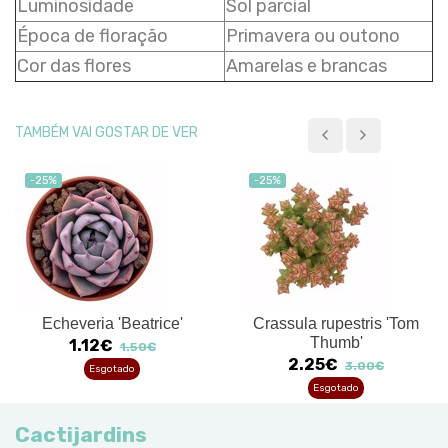
Luminosidade
Sol parcial
Época de floração
Primavera ou outono
Cor das flores
Amarelas e brancas
TAMBÉM VAI GOSTAR DE VER
-25%
-25%
Echeveria 'Beatrice'
Crassula rupestris 'Tom
Thumb'
1.12€
1.50€
2.25€
3.00€
Esgotado
Esgotado
Cactijardins