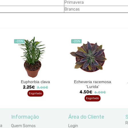
Primavera
Brancas
-25%
-25%
Euphorbia clava
Echeveria racemosa
'Lurida'
2.25€
3.00€
4.50€
6.00€
Esgotado
Esgotado
Informação
Área do Cliente
S
R
ra
Quem Somos
Login