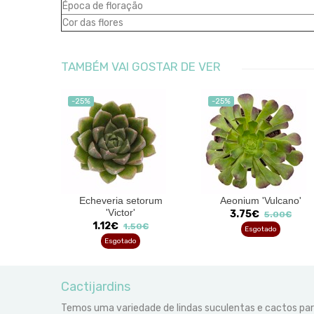
Época de floração
Cor das flores
TAMBÉM VAI GOSTAR DE VER
-25%
-25%
briata
Echeveria setorum
Aeonium 'Vulcano'
'Victor'
3.75€
00€
5.00€
1.12€
1.50€
Esgotado
Esgotado
Cactijardins
Temos uma variedade de lindas suculentas e cactos pa