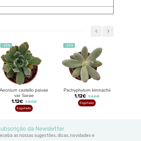
-25%
-25%
-25%
Aeonium castello paivae
Pachyphytum kimnachii
Leuchte
var Sarae
1.12€
18
1.50€
1.12€
1.50€
Esgotado
Esgotado
ubscrição da Newsletter
eceba as nossas sugestões, dicas, novidades e