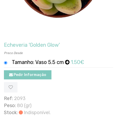
Echeveria 'Golden Glow'
Preco Desde
Tamanho: Vaso 5.5 cm
1.50€
Pedir Informação
Ref:
2093
Peso:
80 (gr)
Stock:
Indisponível.