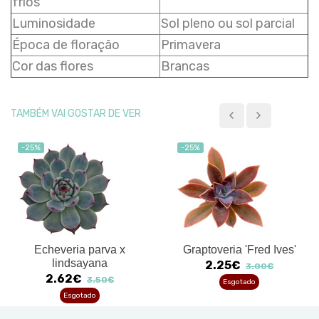
frios
Luminosidade
Sol pleno ou sol parcial
Época de floração
Primavera
Cor das flores
Brancas
TAMBÉM VAI GOSTAR DE VER
-25%
-25%
Echeveria parva x
Graptoveria 'Fred Ives'
lindsayana
2.25€
3.00€
2.62€
3.50€
Esgotado
Esgotado