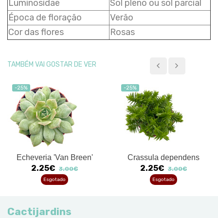
Luminosidae
Sol pleno ou sol parcial
Época de floração
Verão
Cor das flores
Rosas
TAMBÉM VAI GOSTAR DE VER
-25%
-25%
Echeveria 'Van Breen'
Crassula dependens
2.25€
2.25€
3.00€
3.00€
Esgotado
Esgotado
Cactijardins