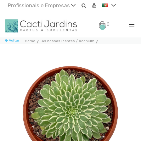
Profissionais e Empresas
0€
0
Voltar
Home
As nossas Plantas / Aeonium