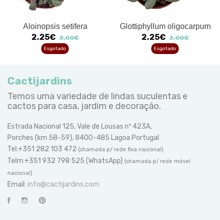
Aloinopsis setifera
Glottiphyllum oligocarpum
2.25€
2.25€
3.00€
3.00€
Esgotado
Esgotado
Cactijardins
Temos uma variedade de lindas suculentas e
cactos para casa, jardim e decoração.
Estrada Nacional 125, Vale de Lousas nº 423A,
Porches (km 58-59), 8400-485 Lagoa Portugal
Tel:+351 282 103 472
(chamada p/ rede fixa nacional)
Telm:+351 932 798 525 (WhatsApp)
(chamada p/ rede móvel
nacional)
Email:
info@cactijardins.com