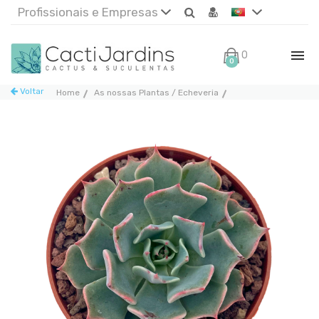
Profissionais e Empresas
0€
0
Voltar
Home
As nossas Plantas / Echeveria