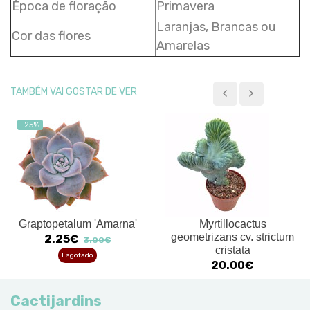
Época de floração
Primavera
Laranjas, Brancas ou
Cor das flores
Amarelas
TAMBÉM VAI GOSTAR DE VER
-25%
Graptopetalum 'Amarna'
Myrtillocactus
geometrizans cv. strictum
2.25€
3.00€
cristata
Esgotado
20.00€
Cactijardins