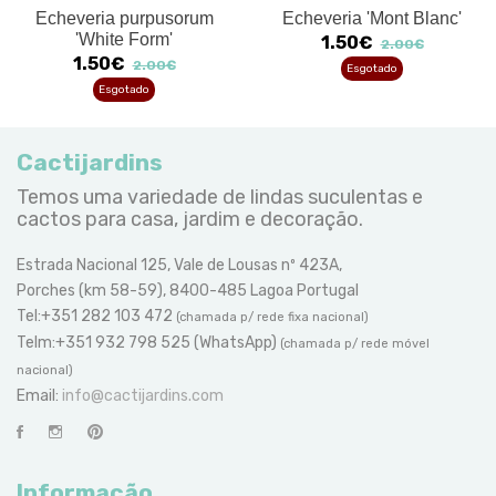
Echeveria purpusorum
Echeveria 'Mont Blanc'
'White Form'
1.50€
2.00€
1.50€
2.00€
Esgotado
Esgotado
Cactijardins
Temos uma variedade de lindas suculentas e
cactos para casa, jardim e decoração.
Estrada Nacional 125, Vale de Lousas nº 423A,
Porches (km 58-59), 8400-485 Lagoa Portugal
Tel:+351 282 103 472
(chamada p/ rede fixa nacional)
Telm:+351 932 798 525 (WhatsApp)
(chamada p/ rede móvel
nacional)
Email:
info@cactijardins.com
Informação