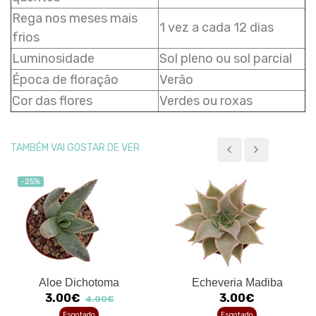
Rega nos meses mais
1 vez a cada 12 dias
frios
Luminosidade
Sol pleno ou sol parcial
Época de floração
Verão
Cor das flores
Verdes ou roxas
TAMBÉM VAI GOSTAR DE VER
-25%
Aloe Dichotoma
Echeveria Madiba
3.00€
3.00€
4.00€
Esgotado
Esgotado