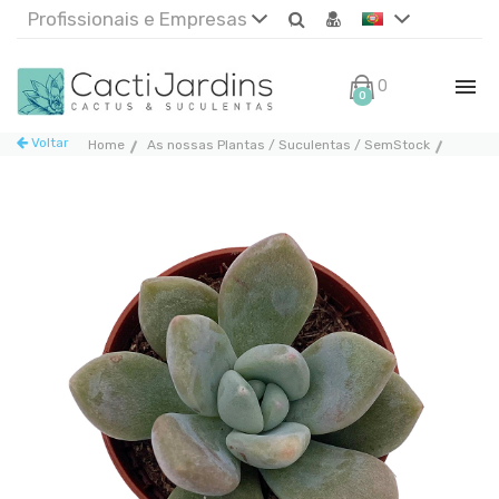
Profissionais e Empresas
0€
0
Voltar
Home
As nossas Plantas / Suculentas / SemStock