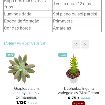
Rega nos meses mais
1 vez a cada 12 dias
frios
Luminosidade
Sol pleno ou sol parcisl
Época de floração
Primavera
Cor das flores
Amarelas
TAMBÉM VAI GOSTAR DE VER
-25%
-25%
Graptopetalum
Euphorbia trigona
amethystinum x
variegata cv 'Mint Cream'
tolimanensis
6.75€
9.00€
1.12€
1.50€
Esgotado