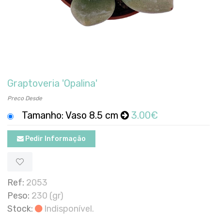
Graptoveria 'Opalina'
Preco Desde
Tamanho: Vaso 8.5 cm
3.00€
Pedir Informação
Ref:
2053
Peso:
230 (gr)
Stock:
Indisponível.