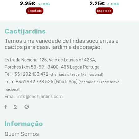
2.25€
2.25€
3.00€
3.00€
Esgotado
Esgotado
Cactijardins
Temos uma variedade de lindas suculentas e
cactos para casa, jardim e decoração.
Estrada Nacional 125, Vale de Lousas nº 423A,
Porches (km 58-59), 8400-485 Lagoa Portugal
Tel:+351 282 103 472
(chamada p/ rede fixa nacional)
Telm:+351 932 798 525 (WhatsApp)
(chamada p/ rede móvel
nacional)
Email:
info@cactijardins.com
Informação
Quem Somos