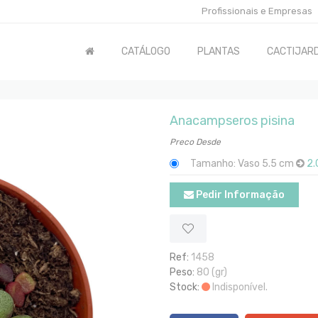
Profissionais e Empresas
CATÁLOGO
PLANTAS
CACTIJARD
Anacampseros pisina
Preco Desde
Tamanho: Vaso 5.5 cm
2.
Pedir Informação
Ref:
1458
Peso:
80 (gr)
Stock:
Indisponível.