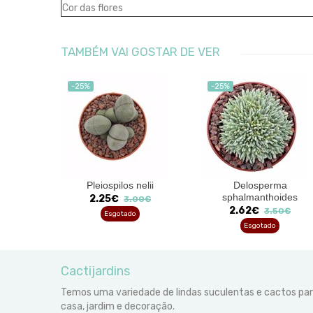
Cor das flores
TAMBÉM VAI GOSTAR DE VER
-25%
-25%
 Pagoda'
Pleiospilos nelii
Delosperma
sphalmanthoides
2.25€
00€
3.00€
2.62€
3.50€
Esgotado
Esgotado
Cactijardins
Temos uma variedade de lindas suculentas e cactos pa
casa, jardim e decoração.