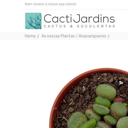
Bem vindos à nossa loja online!
Home
As nossas Plantas / Anacampseros