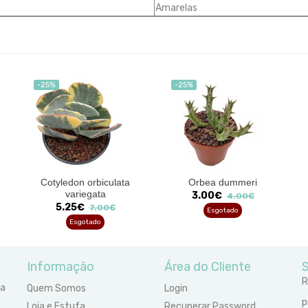
Amarelas
-25%
-25%
Cotyledon orbiculata
Orbea dummeri
variegata
3.00€
4.00€
5.25€
7.00€
Esgotado
Esgotado
Informação
Área do Cliente
S
R
ra
Quem Somos
Login
p
Loja e Estufa
Recuperar Password