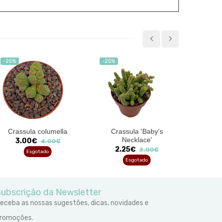
-25%
-25%
-25%
Crassula columella
Crassula 'Baby's
Senecio 
Necklace'
var.
3.00€
4.00€
2.25€
3
3.00€
Esgotado
Esgotado
ubscrição da Newsletter
eceba as nossas sugestões, dicas, novidades e
romoções.