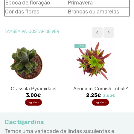
Época de floração
Primavera
Cor das flores
Brancas ou amarelas
TAMBÉM VAI GOSTAR DE VER
-25%
Crassula Pyramidalis
Aeonium 'Cornish Tribute'
3.00€
2.25€
3.00€
Esgotado
Esgotado
Cactijardins
Temos uma variedade de lindas suculentas e