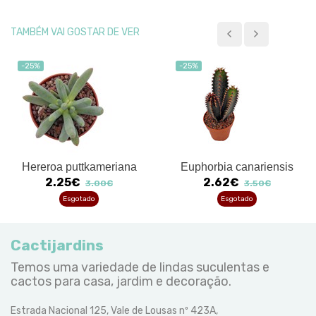
TAMBÉM VAI GOSTAR DE VER
-25%
-25%
Hereroa puttkameriana
Euphorbia canariensis
2.25€
2.62€
3.00€
3.50€
Esgotado
Esgotado
Cactijardins
Temos uma variedade de lindas suculentas e
cactos para casa, jardim e decoração.
Estrada Nacional 125, Vale de Lousas nº 423A,