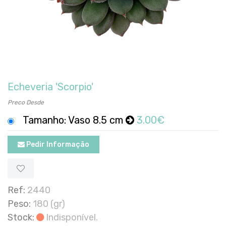
Echeveria 'Scorpio'
Preco Desde
Tamanho: Vaso 8.5 cm
3.00€
Pedir Informação
Ref:
2440
Peso:
180 (gr)
Stock:
Indisponível.