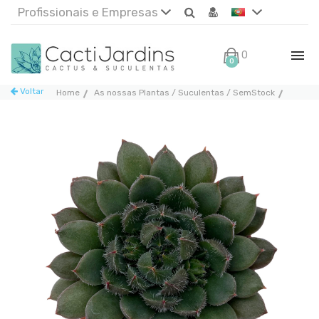
Profissionais e Empresas
0€
0
Voltar
Home
As nossas Plantas / Suculentas / SemStock