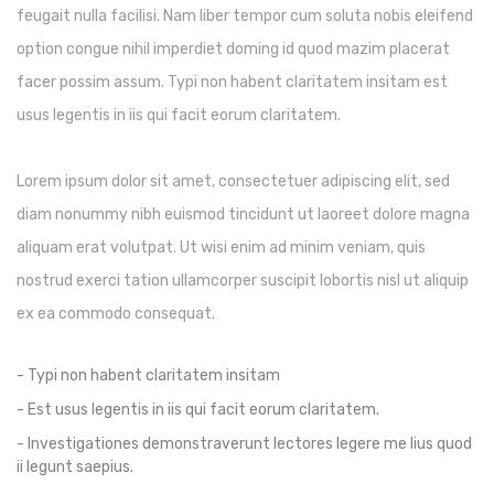
feugait nulla facilisi. Nam liber tempor cum soluta nobis eleifend
option congue nihil imperdiet doming id quod mazim placerat
facer possim assum. Typi non habent claritatem insitam est
usus legentis in iis qui facit eorum claritatem.
Lorem ipsum dolor sit amet, consectetuer adipiscing elit, sed
diam nonummy nibh euismod tincidunt ut laoreet dolore magna
aliquam erat volutpat. Ut wisi enim ad minim veniam, quis
nostrud exerci tation ullamcorper suscipit lobortis nisl ut aliquip
ex ea commodo consequat.
- Typi non habent claritatem insitam
- Est usus legentis in iis qui facit eorum claritatem.
- Investigationes demonstraverunt lectores legere me lius quod
ii legunt saepius.