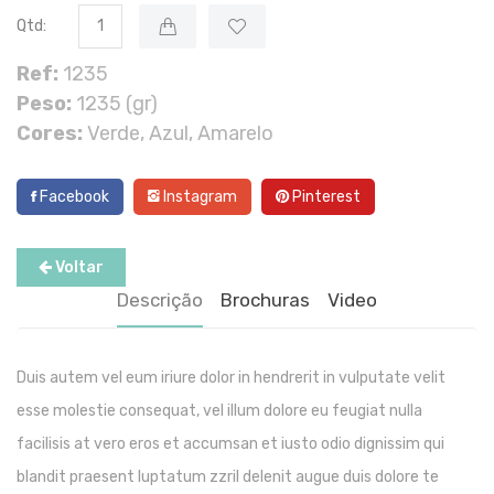
Qtd:
Ref:
1235
Peso:
1235 (gr)
Cores:
Verde, Azul, Amarelo
Facebook
Instagram
Pinterest
Voltar
Descrição
Brochuras
Video
Duis autem vel eum iriure dolor in hendrerit in vulputate velit
esse molestie consequat, vel illum dolore eu feugiat nulla
facilisis at vero eros et accumsan et iusto odio dignissim qui
blandit praesent luptatum zzril delenit augue duis dolore te