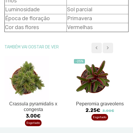
frios
Luminosidade
Sol parcial
Época de floração
Primavera
Cor das flores
Vermelhas
TAMBÉM VAI GOSTAR DE VER
-25%
Crassula pyramidalis x
Peperomia graveolens
congesta
2.25€
3.00€
3.00€
Esgotado
Esgotado