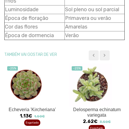
frios
Luminosidade
Sol pleno ou sol parcial
Época de floração
Primavera ou verão
Cor das flores
Amarelas
Época de dormencia
Verão
TAMBÉM VAI GOSTAR DE VER
-25%
-25%
Echeveria 'Kircheriana'
Delosperma echinatum
variegata
1.13€
1.50€
2.62€
3.50€
Esgotado
Esgotado