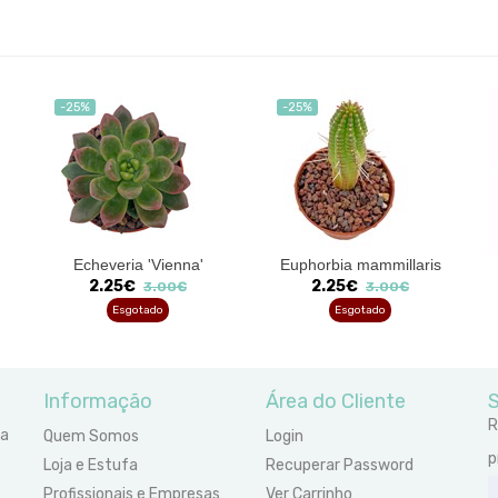
-25%
-25%
Echeveria 'Vienna'
Euphorbia mammillaris
2.25€
2.25€
3.00€
3.00€
Esgotado
Esgotado
Informação
Área do Cliente
S
R
ra
Quem Somos
Login
p
Loja e Estufa
Recuperar Password
Profissionais e Empresas
Ver Carrinho