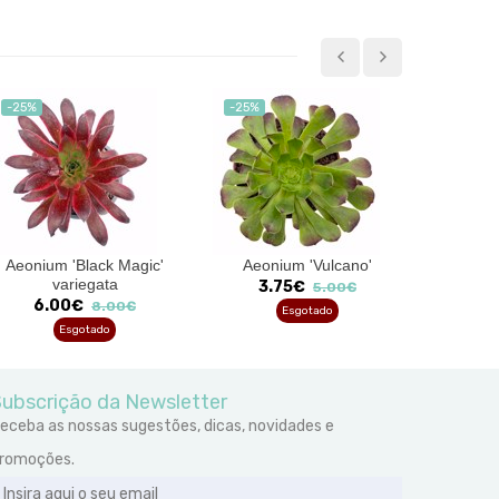
-25%
-25%
-25%
Aeonium 'Black Magic'
Aeonium 'Vulcano'
variegata
3.75€
2
5.00€
6.00€
8.00€
Esgotado
Esgotado
ubscrição da Newsletter
eceba as nossas sugestões, dicas, novidades e
romoções.