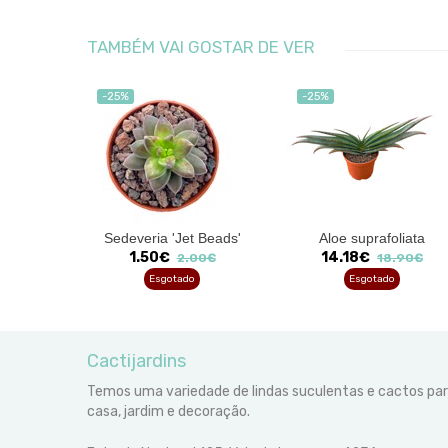
TAMBÉM VAI GOSTAR DE VER
-25%
-25%
. Van
Sedeveria 'Jet Beads'
Aloe suprafoliata
1.50€
14.18€
2.00€
18.90€
Esgotado
Esgotado
Cactijardins
Temos uma variedade de lindas suculentas e cactos pa
casa, jardim e decoração.