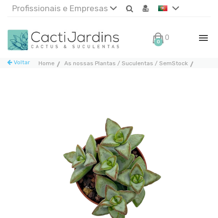
Profissionais e Empresas
0€
0
Voltar
Home
As nossas Plantas / Suculentas / SemStock