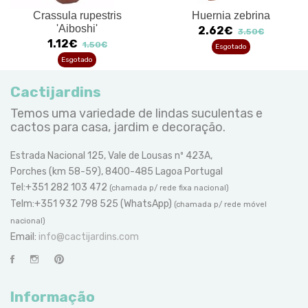
Crassula rupestris
Huernia zebrina
'Aiboshi'
2.62€
3.50€
1.12€
1.50€
Esgotado
Esgotado
Cactijardins
Temos uma variedade de lindas suculentas e
cactos para casa, jardim e decoração.
Estrada Nacional 125, Vale de Lousas nº 423A,
Porches (km 58-59), 8400-485 Lagoa Portugal
Tel:+351 282 103 472
(chamada p/ rede fixa nacional)
Telm:+351 932 798 525 (WhatsApp)
(chamada p/ rede móvel
nacional)
Email:
info@cactijardins.com
Informação