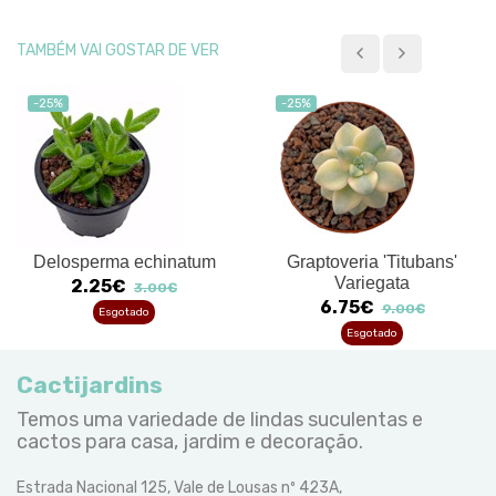
TAMBÉM VAI GOSTAR DE VER
-25%
-25%
Delosperma echinatum
Graptoveria 'Titubans'
Variegata
2.25€
3.00€
6.75€
9.00€
Esgotado
Esgotado
Cactijardins
Temos uma variedade de lindas suculentas e
cactos para casa, jardim e decoração.
Estrada Nacional 125, Vale de Lousas nº 423A,