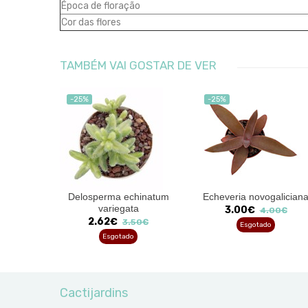
Época de floração
Cor das flores
TAMBÉM VAI GOSTAR DE VER
-25%
-25%
ia
Delosperma echinatum
Echeveria novogalician
na
variegata
3.00€
4.00€
2.62€
0€
3.50€
Esgotado
Esgotado
Cactijardins