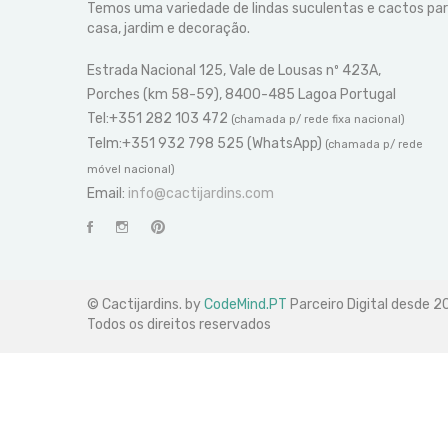
Temos uma variedade de lindas suculentas e cactos pa
casa, jardim e decoração.
Estrada Nacional 125, Vale de Lousas nº 423A,
Porches (km 58-59), 8400-485 Lagoa Portugal
Tel:+351 282 103 472
(chamada p/ rede fixa nacional)
Telm:+351 932 798 525 (WhatsApp)
(chamada p/ rede
móvel nacional)
Email:
info@cactijardins.com
© Cactijardins. by
CodeMind.PT
Parceiro Digital desde 
Todos os direitos reservados