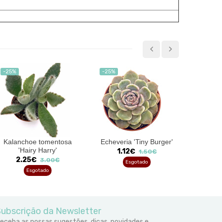
-25%
-25%
-25%
Kalanchoe tomentosa
Echeveria 'Tiny Burger'
Echino
'Hairy Harry'
1.12€
7.
1.50€
2.25€
3.00€
Esgotado
Esgotado
ubscrição da Newsletter
eceba as nossas sugestões, dicas, novidades e