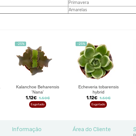
Primavera
Amarelas
-25%
-25%
a
Kalanchoe Beharensis
Echeveria tobarensis
'Nana'
hybrid
1.12€
1.12€
1.50€
1.50€
Esgotado
Esgotado
Informação
Área do Cliente
S
R