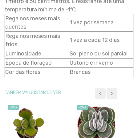
1 metro e 50 centimetros. É resistente até uma
temperatura mínima de -1ºC.
Rega nos meses mais
1 vez por semana
quentes
Rega nos meses mais
1 vez a cada 12 dias
frios
Luminosidade
Sol pleno ou sol parcial
Época de floração
Outono e inverno
Cor das flores
Brancas
TAMBÉM VAI GOSTAR DE VER
-25%
-25%