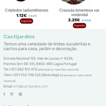
Cotyledon ladismithiensis
Crassula tomentosa var.
vredendal
1.12€
1.50€
2.25€
3.00€
Esgotado
Esgotado
Cactijardins
Temos uma variedade de lindas suculentas e
cactos para casa, jardim e decoração.
Estrada Nacional 125, Vale de Lousas nº 423A,
Porches (km 58-59), 8400-485 Lagoa Portugal
Tel:+351 282 103 472
(chamada p/ rede fixa nacional)
Telm:+351 932 798 525 (WhatsApp)
(chamada p/ rede móvel
nacional)
Email:
info@cactijardins.com