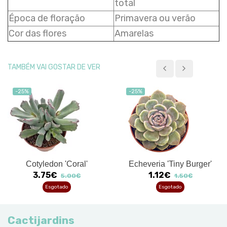
total
Época de floração
Primavera ou verão
Cor das flores
Amarelas
TAMBÉM VAI GOSTAR DE VER
-25%
-25%
Cotyledon 'Coral'
Echeveria 'Tiny Burger'
3.75€
1.12€
5.00€
1.50€
Esgotado
Esgotado
Cactijardins