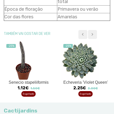
total
Época de floração
Primavera ou verão
Cor das flores
Amarelas
TAMBÉM VAI GOSTAR DE VER
-25%
-25%
Senecio stapeliiformis
Echeveria 'Violet Queen'
1.12€
2.25€
1.50€
3.00€
Esgotado
Esgotado
Cactijardins