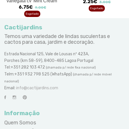
variegata cv 'Mint Cream'
2.25€
3.00€
6.75€
9.00€
Esgotado
Esgotado
Cactijardins
Temos uma variedade de lindas suculentas e
cactos para casa, jardim e decoração.
Estrada Nacional 125, Vale de Lousas nº 423A,
Porches (km 58-59), 8400-485 Lagoa Portugal
Tel:+351 282 103 472
(chamada p/ rede fixa nacional)
Telm:+351 932 798 525 (WhatsApp)
(chamada p/ rede móvel
nacional)
Email:
info@cactijardins.com
Informação
Quem Somos