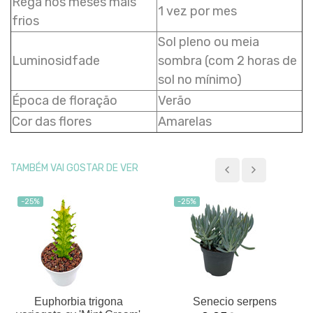
Rega nos meses mais
1 vez por mes
frios
Sol pleno ou meia
Luminosidfade
sombra (com 2 horas de
sol no mínimo)
Época de floração
Verão
Cor das flores
Amarelas
TAMBÉM VAI GOSTAR DE VER
-25%
-25%
Euphorbia trigona
Senecio serpens