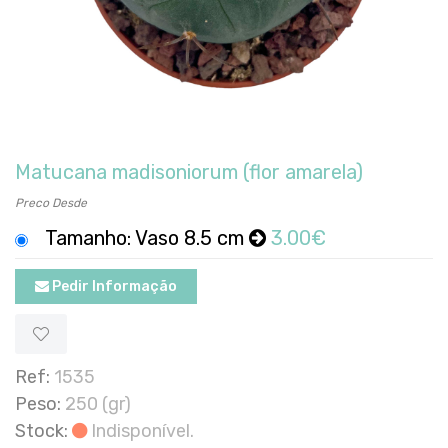
Matucana madisoniorum (flor amarela)
Preco Desde
Tamanho: Vaso 8.5 cm
3.00€
Pedir Informação
Ref:
1535
Peso:
250 (gr)
Stock:
Indisponível.