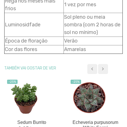
Rega nos meses mais
1 vez por mes
frios
Sol pleno ou meia
Luminosidfade
sombra (com 2 horas de
sol no mínimo)
Época de floração
Verão
Cor das flores
Amarelas
TAMBÉM VAI GOSTAR DE VER
-25%
-25%
Sedum Burrito
Echeveria purpusorum