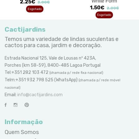
'White Form'
2.25€
3.00€
1.50€
2.00€
Esgotado
Esgotado
Cactijardins
Temos uma variedade de lindas suculentas e
cactos para casa, jardim e decoração.
Estrada Nacional 125, Vale de Lousas nº 423A,
Porches (km 58-59), 8400-485 Lagoa Portugal
Tel:+351 282 103 472
(chamada p/ rede fixa nacional)
Telm:+351 932 798 525 (WhatsApp)
(chamada p/ rede móvel
nacional)
Email:
info@cactijardins.com
Informação
Quem Somos