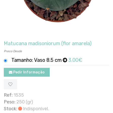
Matucana madisoniorum (flor amarela)
Preco Desde
Tamanho: Vaso 8.5 cm
3.00€
Pedir Informação
Ref:
1535
Peso:
250 (gr)
Stock:
Indisponível.