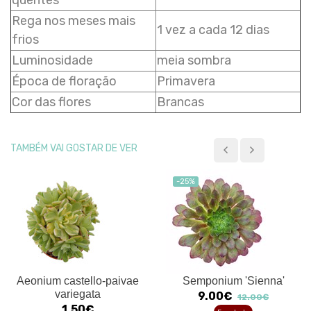
Rega nos meses mais
1 vez a cada 12 dias
frios
Luminosidade
meia sombra
Época de floração
Primavera
Cor das flores
Brancas
TAMBÉM VAI GOSTAR DE VER
-25%
Aeonium castello-paivae
Semponium 'Sienna'
variegata
9.00€
12.00€
1.50€