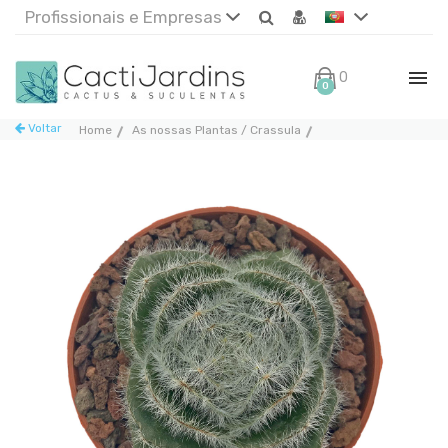
Profissionais e Empresas
0€
0
Voltar
Home
As nossas Plantas / Crassula