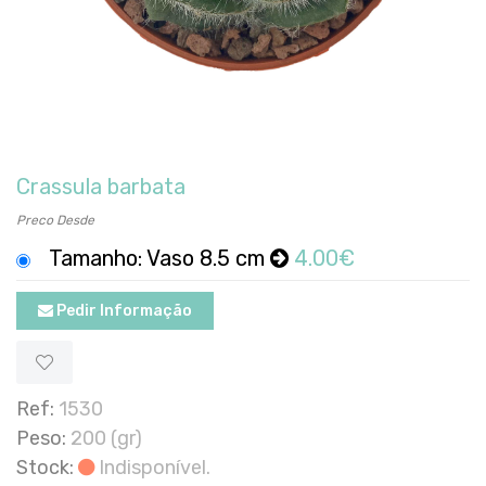
Crassula barbata
Preco Desde
Tamanho: Vaso 8.5 cm
4.00€
Pedir Informação
Ref:
1530
Peso:
200 (gr)
Stock:
Indisponível.