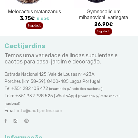
Melocactus matanzanus
Gymnocalicium
mihanovichii variegata
3.75€
5.00€
26.90€
Esgotado
Esgotado
Cactijardins
Temos uma variedade de lindas suculentas e
cactos para casa, jardim e decoração.
Estrada Nacional 125, Vale de Lousas nº 423A,
Porches (km 58-59), 8400-485 Lagoa Portugal
Tel:+351 282 103 472
(chamada p/ rede fixa nacional)
Telm:+351 932 798 525 (WhatsApp)
(chamada p/ rede móvel
nacional)
Email:
info@cactijardins.com
Informação