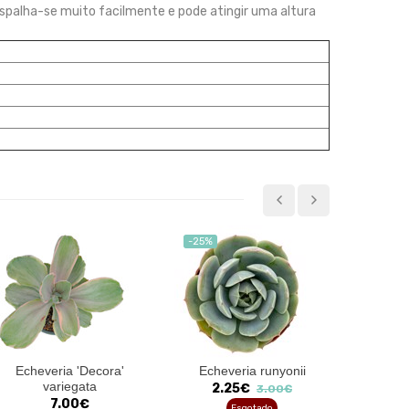
Espalha-se muito facilmente e pode atingir uma altura
-25%
-25%
Echeveria 'Decora'
Echeveria runyonii
Astrol
variegata
2.25€
3.00€
7.00€
7.
Esgotado