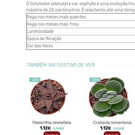
O Cotyledon orbiculata var. oophylla é uma evolução/mu
máxima de 25 centimetros. É resistente até uma temp
Rega nos meses mais quentes
Rega nos meses mais frios
Luminosidade
Época de floração
Cor das flores
TAMBÉM VAI GOSTAR DE VER
-25%
-25%
phylla
Haworthia tessellata
Crassula tomentosa
a
1.12€
1.12€
1.50€
1.50€
Esgotado
Esgotado