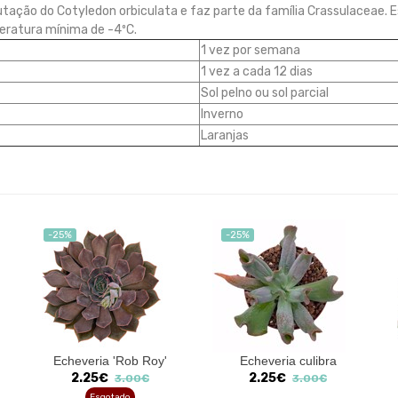
tação do Cotyledon orbiculata e faz parte da família Crassulaceae. 
eratura mínima de -4ºC.
1 vez por semana
1 vez a cada 12 dias
Sol pelno ou sol parcial
Inverno
Laranjas
-25%
-25%
Echeveria 'Rob Roy'
Echeveria culibra
2.25€
2.25€
3.00€
3.00€
Esgotado