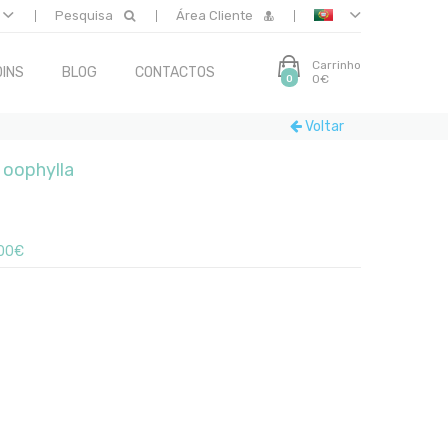
Pesquisa
Área Cliente
Carrinho
INS
BLOG
CONTACTOS
0€
0
Voltar
 oophylla
00€