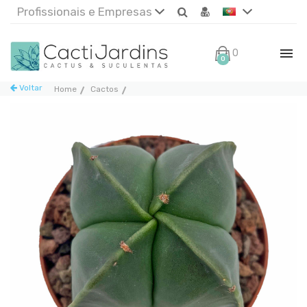
Profissionais e Empresas
0€
0
Voltar
Home
Cactos