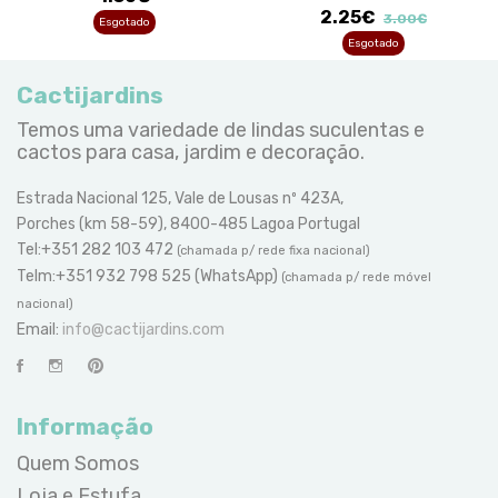
2.25€
3.00€
Esgotado
Esgotado
Cactijardins
Temos uma variedade de lindas suculentas e
cactos para casa, jardim e decoração.
Estrada Nacional 125, Vale de Lousas nº 423A,
Porches (km 58-59), 8400-485 Lagoa Portugal
Tel:+351 282 103 472
(chamada p/ rede fixa nacional)
Telm:+351 932 798 525 (WhatsApp)
(chamada p/ rede móvel
nacional)
Email:
info@cactijardins.com
Informação
Quem Somos
Loja e Estufa