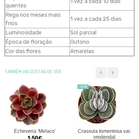
1 vez a cada 10 dias
quentes
Rega nos meses mais
1 vez a cada 25 dias
frios
Luminosidade
Sol parcial
Época de floração
Outono
Cor das flores
Amarelas
TAMBÉM VAI GOSTAR DE VER
-25%
Echeveria 'Melaco'
Crassula tomentosa var.
vredendal
1.50€