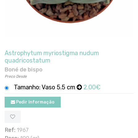
Astrophytum myriostigma nudum
quadricostatum
Boné de bispo
Preco Desde
Tamanho: Vaso 5.5 cm
2.00€
Pedir Informação
Ref:
1967