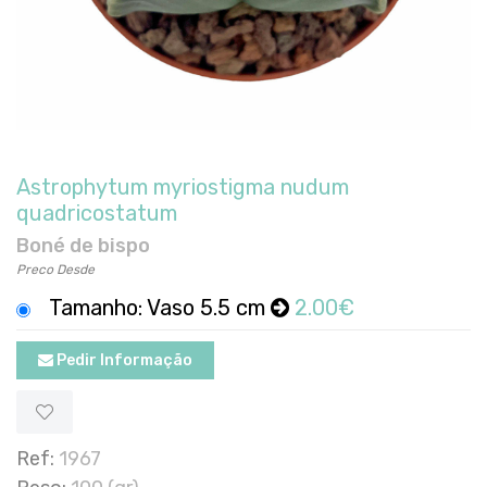
Astrophytum myriostigma nudum
quadricostatum
Boné de bispo
Preco Desde
Tamanho: Vaso 5.5 cm
2.00€
Pedir Informação
Ref:
1967