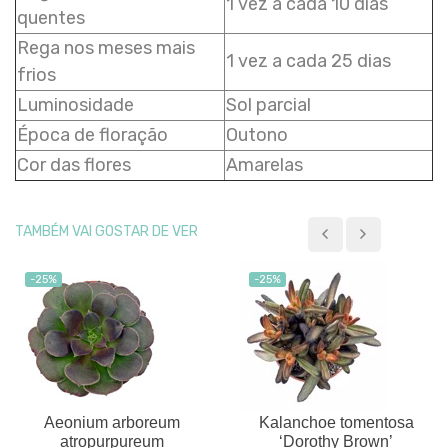
1 vez a cada 10 dias
quentes
Rega nos meses mais
1 vez a cada 25 dias
frios
Luminosidade
Sol parcial
Época de floração
Outono
Cor das flores
Amarelas
TAMBÉM VAI GOSTAR DE VER
-25%
-25%
Aeonium arboreum
Kalanchoe tomentosa
atropurpureum
‘Dorothy Brown’