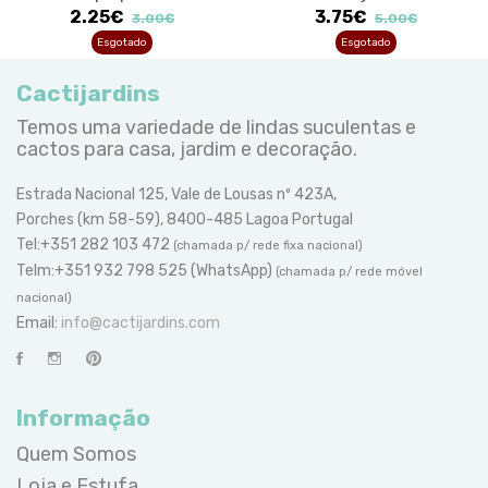
2.25€
3.75€
3.00€
5.00€
Esgotado
Esgotado
Cactijardins
Temos uma variedade de lindas suculentas e
cactos para casa, jardim e decoração.
Estrada Nacional 125, Vale de Lousas nº 423A,
Porches (km 58-59), 8400-485 Lagoa Portugal
Tel:+351 282 103 472
(chamada p/ rede fixa nacional)
Telm:+351 932 798 525 (WhatsApp)
(chamada p/ rede móvel
nacional)
Email:
info@cactijardins.com
Informação
Quem Somos
Loja e Estufa