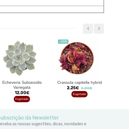
-25%
-25%
Echeveria Subsessilis
Crassula capitella hybrid
Eu
Variegata
2.25€
5
3.00€
12.00€
Esgotado
Esgotado
ubscrição da Newsletter
eceba as nossas sugestões, dicas, novidades e