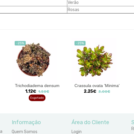
Verão
Rosas
-25%
-25%
Trichodiadema densum
Crassula ovata 'Minima'
1.12€
2.25€
1.50€
3.00€
Esgotado
Informação
Área do Cliente
S
R
ra
Quem Somos
Login