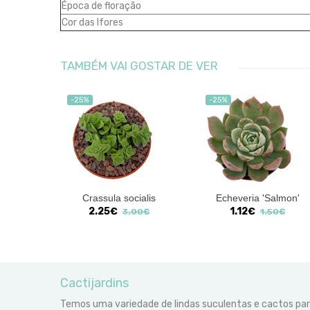
Época de floração
Cor das lfores
TAMBÉM VAI GOSTAR DE VER
-25%
-25%
lf'
Crassula socialis
Echeveria 'Salmon'
2.25€
1.12€
00€
3.00€
1.50€
Cactijardins
Temos uma variedade de lindas suculentas e cactos pa