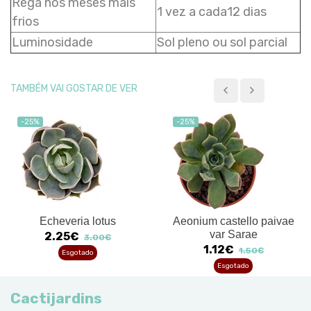
Rega nos meses mais
1 vez a cada12 dias
frios
Luminosidade
Sol pleno ou sol parcial
TAMBÉM VAI GOSTAR DE VER
-25%
-25%
Echeveria lotus
Aeonium castello paivae
var Sarae
2.25€
3.00€
1.12€
1.50€
Esgotado
Esgotado
Cactijardins