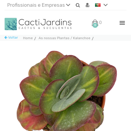
Profissionais e Empresas
0€
0
Voltar
Home
As nossas Plantas / Kalanchoe