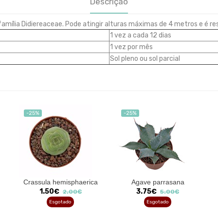
Descrição
família
Didiereaceae. Pode atingir alturas máximas de 4 metros e é r
1 vez a cada 12 dias
1 vez por mês
Sol pleno ou sol parcial
-25%
-25%
Crassula hemisphaerica
Agave parrasana
1.50€
3.75€
2.00€
5.00€
Esgotado
Esgotado