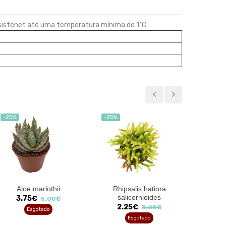
esistenet até uma temperatura mínima de 1ºC.
-25%
-25%
-25%
Aloe marlothii
Rhipsalis hatiora
Echev
salicornioides
3.75€
5.00€
2.25€
2
3.00€
Esgotado
Esgotado