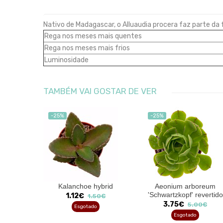
Nativo de Madagascar, o Alluaudia procera faz parte da 
Rega nos meses mais quentes
Rega nos meses mais frios
Luminosidade
TAMBÉM VAI GOSTAR DE VER
-25%
-25%
phytum
Kalanchoe hybrid
Aeonium arboreum
'Schwartzkopf' revertido
1.12€
00€
1.50€
3.75€
5.00€
Esgotado
Esgotado