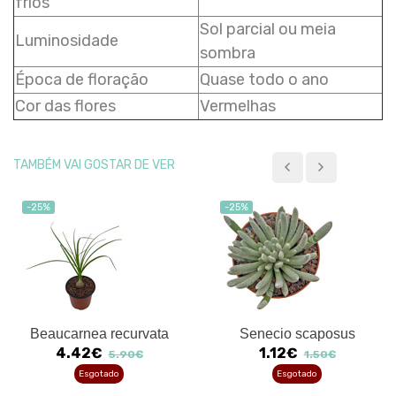
frios
Sol parcial ou meia
Luminosidade
sombra
Época de floração
Quase todo o ano
Cor das flores
Vermelhas
TAMBÉM VAI GOSTAR DE VER
-25%
-25%
Beaucarnea recurvata
Senecio scaposus
4.42€
1.12€
5.90€
1.50€
Esgotado
Esgotado