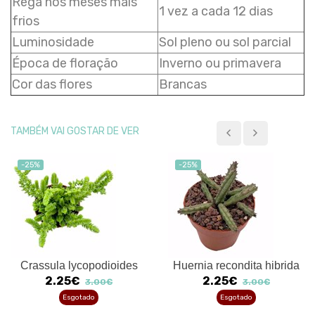
Rega nos meses mais
1 vez a cada 12 dias
frios
Luminosidade
Sol pleno ou sol parcial
Época de floração
Inverno ou primavera
Cor das flores
Brancas
TAMBÉM VAI GOSTAR DE VER
-25%
-25%
Crassula lycopodioides
Huernia recondita hibrida
2.25€
2.25€
3.00€
3.00€
Esgotado
Esgotado