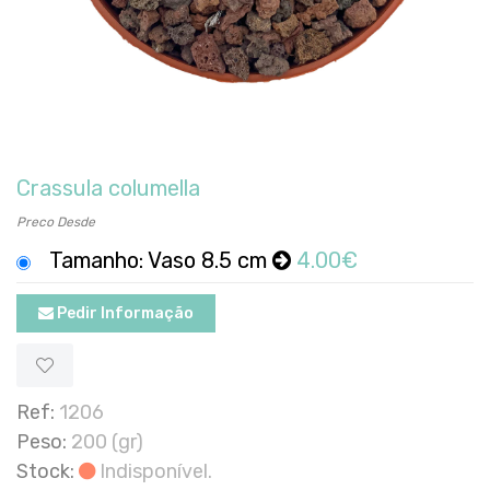
Crassula columella
Preco Desde
Tamanho: Vaso 8.5 cm
4.00€
Pedir Informação
Ref:
1206
Peso:
200 (gr)
Stock:
Indisponível.