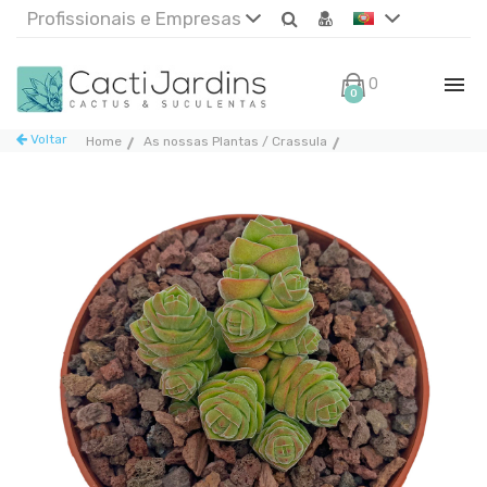
Profissionais e Empresas
0€
0
Voltar
Home
As nossas Plantas / Crassula