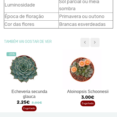
Sol parcial ou meia
Luminosidade
sombra
Época de floração
Primavera ou outono
Cor das flores
Brancas esverdeadas
TAMBÉM VAI GOSTAR DE VER
-25%
Echeveria secunda
Aloinopsis Schoonesii
glauca
3.00€
2.25€
3.00€
Esgotado
Esgotado