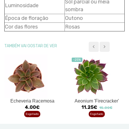
Sol parcial ou meia
Luminosidade
sombra
Época de floração
Outono
Cor das flores
Rosas
TAMBÉM VAI GOSTAR DE VER
-25%
Echeveria Racemosa
Aeonium 'Firecracker'
4.00€
11.25€
15.00€
Esgotado
Esgotado