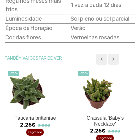
Rega nos meses mais
1 vez a cada 12 dias
frios
Luminosidade
Sol pleno ou sol parcial
Época de floração
Verão
Cor das flores
Vermelhas rosadas
TAMBÉM VAI GOSTAR DE VER
-25%
-25%
Faucaria britteniae
Crassula 'Baby's
Necklace'
2.25€
3.00€
2.25€
3.00€
Esgotado
Esgotado