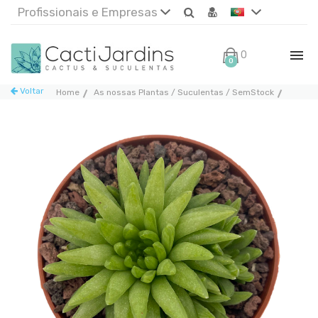
Profissionais e Empresas
0€
0
Voltar
Home
As nossas Plantas / Suculentas / SemStock