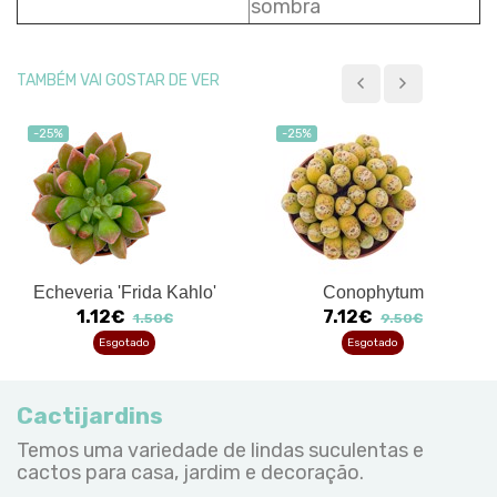
sombra
TAMBÉM VAI GOSTAR DE VER
-25%
-25%
Echeveria 'Frida Kahlo'
Conophytum
1.12€
7.12€
1.50€
9.50€
Esgotado
Esgotado
Cactijardins
Temos uma variedade de lindas suculentas e
cactos para casa, jardim e decoração.