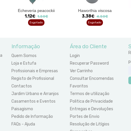
Echeveria peacockii
Haworthia viscosa
1.12€
3.38€
1.50€
4.50€
Esgotado
Esgotado
Informação
Área do Cliente
S
R
ra
Quem Somos
Login
p
Loja e Estufa
Recuperar Password
Profissionais e Empresas
Ver Carrinho
Registo de Profissional
Consultar Encomendas
Contactos
Favoritos
Jardim Urbano e Arranjos
Termos de utilização
Casamentos e Eventos
Politica de Privacidade
Paisagismo
Entregas e Devoluções
Pedido de Informação
Portes de Envio
FAQs - Ajuda
Resolução de Litígios