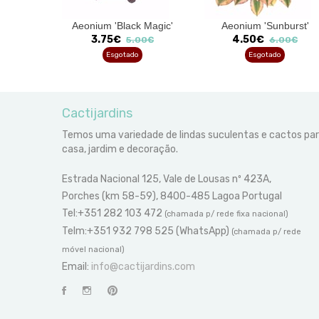
igona
Aeonium 'Black Magic'
Aeonium 'Sunburst'
nt Cream'
3.75€
4.50€
5.00€
6.00€
00€
Esgotado
Esgotado
Cactijardins
Temos uma variedade de lindas suculentas e cactos pa
casa, jardim e decoração.
Estrada Nacional 125, Vale de Lousas nº 423A,
Porches (km 58-59), 8400-485 Lagoa Portugal
Tel:+351 282 103 472
(chamada p/ rede fixa nacional)
Telm:+351 932 798 525 (WhatsApp)
(chamada p/ rede
móvel nacional)
Email:
info@cactijardins.com