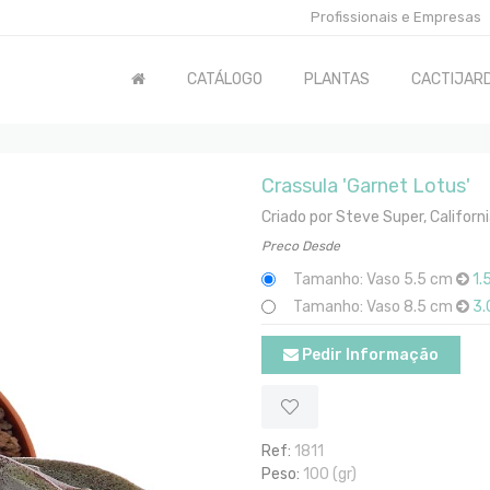
Profissionais e Empresas
CATÁLOGO
PLANTAS
CACTIJARD
Crassula 'Garnet Lotus'
Criado por Steve Super, Californi
Preco Desde
Tamanho: Vaso 5.5 cm
1.
Tamanho: Vaso 8.5 cm
3.
Pedir Informação
Ref:
1811
Peso:
100 (gr)