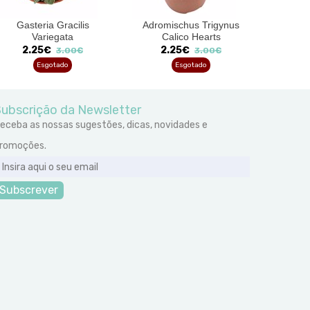
Gasteria Gracilis
Adromischus Trigynus
Ech
Variegata
Calico Hearts
2.25€
2.25€
3.00€
3.00€
Esgotado
Esgotado
ubscrição da Newsletter
eceba as nossas sugestões, dicas, novidades e
romoções.
Subscrever