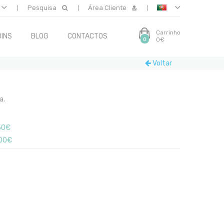
Pesquisa
Área Cliente
Carrinho
INS
BLOG
CONTACTOS
0€
0
Voltar
a.
50€
00€