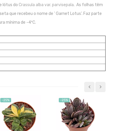
e lótus do
Crassula alba var. parvisepala
. As folhas têm
eta que recebeu o nome de ' Garnet Lotus'. Faz parte
ura mínima de -4ºC.
-25%
-25%