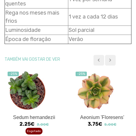
quentes
Rega nos meses mais
1 vez a cada 12 dias
frios
Luminosidade
Sol parcial
Época de floração
Verão
TAMBÉM VAI GOSTAR DE VER
-25%
-25%
Sedum hernandezii
Aeonium 'Floresens'
2.25€
3.75€
3.00€
5.00€
Esgotado