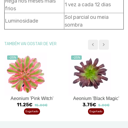
Rega nos meses mais
1 vez a cada 12 dias
frios
Sol parcial ou meia
Luminosidade
sombra
TAMBÉM VAI GOSTAR DE VER
-25%
-25%
Aeonium 'Pink Witch'
Aeonium 'Black Magic'
11.25€
3.75€
15.00€
5.00€
Esgotado
Esgotado