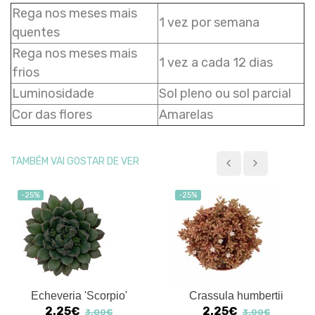
Rega nos meses mais
1 vez por semana
quentes
Rega nos meses mais
1 vez a cada 12 dias
frios
Luminosidade
Sol pleno ou sol parcial
Cor das flores
Amarelas
TAMBÉM VAI GOSTAR DE VER
-25%
-25%
Echeveria 'Scorpio'
Crassula humbertii
2.25€
2.25€
3.00€
3.00€