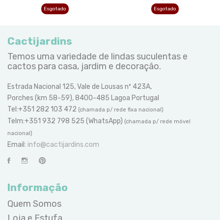
Esgotado
Esgotado
Cactijardins
Temos uma variedade de lindas suculentas e
cactos para casa, jardim e decoração.
Estrada Nacional 125, Vale de Lousas nº 423A,
Porches (km 58-59), 8400-485 Lagoa Portugal
Tel:+351 282 103 472
(chamada p/ rede fixa nacional)
Telm:+351 932 798 525 (WhatsApp)
(chamada p/ rede móvel
nacional)
Email:
info@cactijardins.com
Informação
Quem Somos
Loja e Estufa